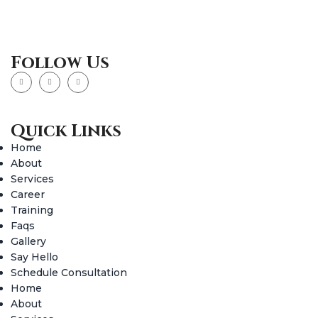
Follow Us
Quick Links
Home
About
Services
Career
Training
Faqs
Gallery
Say Hello
Schedule Consultation
Home
About