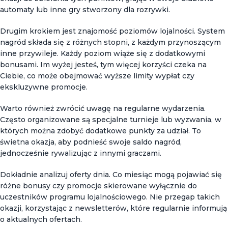
automaty lub inne gry stworzony dla rozrywki.
Drugim krokiem jest znajomość poziomów lojalności. System
nagród składa się z różnych stopni, z każdym przynoszącym
inne przywileje. Każdy poziom wiąże się z dodatkowymi
bonusami. Im wyżej jesteś, tym więcej korzyści czeka na
Ciebie, co może obejmować wyższe limity wypłat czy
ekskluzywne promocje.
Warto również zwrócić uwagę na regularne wydarzenia.
Często organizowane są specjalne turnieje lub wyzwania, w
których można zdobyć dodatkowe punkty za udział. To
świetna okazja, aby podnieść swoje saldo nagród,
jednocześnie rywalizując z innymi graczami.
Dokładnie analizuj oferty dnia. Co miesiąc mogą pojawiać się
różne bonusy czy promocje skierowane wyłącznie do
uczestników programu lojalnościowego. Nie przegap takich
okazji, korzystając z newsletterów, które regularnie informują
o aktualnych ofertach.