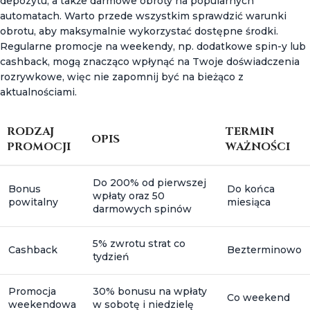
depozytu, a także darmowe obroty na popularnych
automatach. Warto przede wszystkim sprawdzić warunki
obrotu, aby maksymalnie wykorzystać dostępne środki.
Regularne promocje na weekendy, np. dodatkowe spin-y lub
cashback, mogą znacząco wpłynąć na Twoje doświadczenia
rozrywkowe, więc nie zapomnij być na bieżąco z
aktualnościami.
RODZAJ
TERMIN
OPIS
PROMOCJI
WAŻNOŚCI
Do 200% od pierwszej
Bonus
Do końca
wpłaty oraz 50
powitalny
miesiąca
darmowych spinów
5% zwrotu strat co
Cashback
Bezterminowo
tydzień
Promocja
30% bonusu na wpłaty
Co weekend
weekendowa
w sobotę i niedzielę