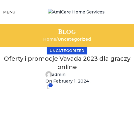
MENU
Blog
Home
Uncategorized
UNCATEGORIZED
Oferty i promocje Vavada 2023 dla graczy
online
admin
On February 1, 2024
0