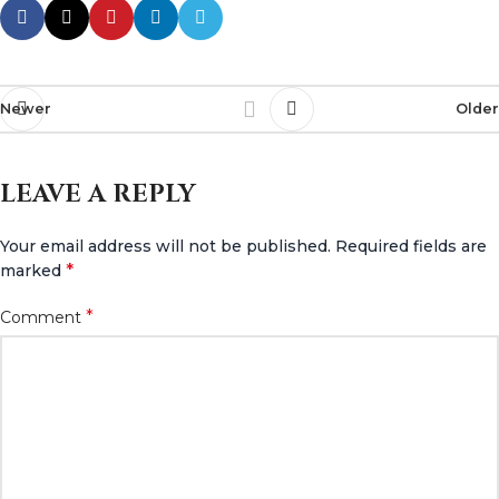
Newer
Older
LEAVE A REPLY
Your email address will not be published.
Required fields are
*
marked
*
Comment