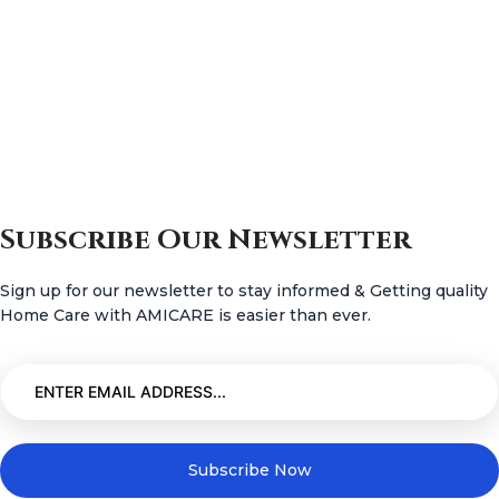
Subscribe Our Newsletter
Sign up for our newsletter to stay informed & Getting quality
Home Care with AMICARE is easier than ever.
Subscribe Now