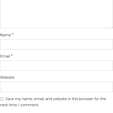
*
Name
*
Email
Website
Save my name, email, and website in this browser for the
next time I comment.