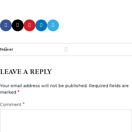
Newer
LEAVE A REPLY
Your email address will not be published.
Required fields are
*
marked
*
Comment