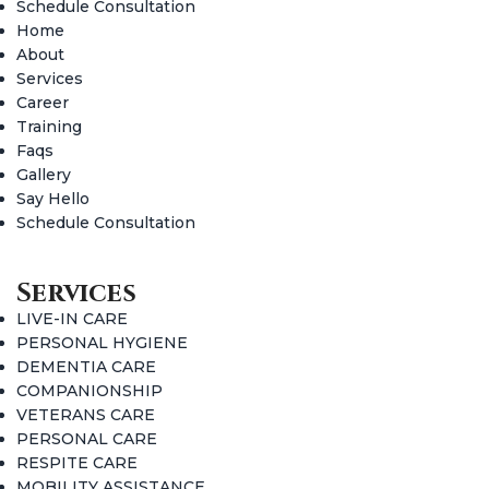
Schedule Consultation
Home
About
Services
Career
Training
Faqs
Gallery
Say Hello
Schedule Consultation
Services
LIVE-IN CARE
PERSONAL HYGIENE
DEMENTIA CARE
COMPANIONSHIP
VETERANS CARE
PERSONAL CARE
RESPITE CARE
MOBILITY ASSISTANCE