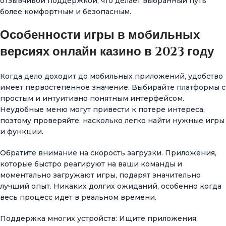
отзывчивой поддержкой, что делает выбранный путь
более комфортным и безопасным.
Особенности игры в мобильных
версиях онлайн казино в 2023 году
Когда дело доходит до мобильных приложений, удобство
имеет первостепенное значение. Выбирайте платформы с
простым и интуитивно понятным интерфейсом.
Неудобные меню могут привести к потере интереса,
поэтому проверяйте, насколько легко найти нужные игры
и функции.
Обратите внимание на скорость загрузки. Приложения,
которые быстро реагируют на ваши команды и
моментально загружают игры, подарят значительно
лучший опыт. Никаких долгих ожиданий, особенно когда
весь процесс идет в реальном времени.
Поддержка многих устройств: Ищите приложения,