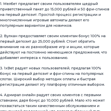
1. Мелбет предлагает своим пользователям щедрый
приветственный пакет до 15,000 рублей и 50 фри-спинов
на первый депозит. Простой процесс регистрации и
многочисленные игровые автоматы делают его
популярным вариантом для новичков.
2. Вулкан предоставляет своим клиентам бонус 100% на
первый депозит до 25,000 рублей. Стоит обратить
внимание на их разнообразие игр и акции, которые
действуют на постоянно меняющиеся предложения, что
добавляет интереса к пользованию.
3. 1xBet радует новых пользователей, предлагая 100%
бонус на первый депозит и фри-спины на популярных
слотах. Широкий выбор методик оплаты и быстрая
регистрация делают эту платформу отличным выбором.
4. Адмирал онлайн радует своих клиентов с первыми
ставками, даря бонус до 10,000 рублей. Мало кто может
похвастаться таким качественным обслуживанием и